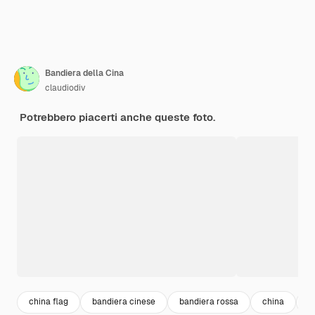
Bandiera della Cina
claudiodiv
Potrebbero piacerti anche queste foto.
china flag
bandiera cinese
bandiera rossa
china
f