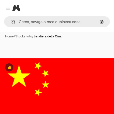
Magnific
Close menu
Cerca 
Home
/
Stock
/
Foto
/
Bandiera della Cina
Premium