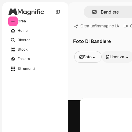
Crea
Crea un'immagine IA
C
Home
Ricerca
Foto Di Bandiere
Stock
Foto
Licenza
Esplora
Tutte le immagini
Strumenti
Vettori
Illustrazioni
Foto
PSD
Modelli
Mockup
Video
Clip video
Motion graphic
Modelli di video
Icone
Modelli 3D
Font