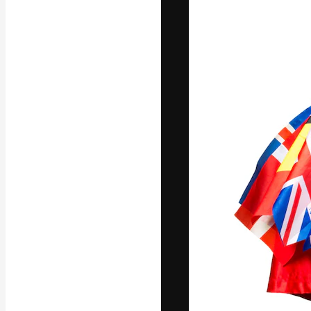
La piattaforma c
migliori lavori. 
creativi, impres
Italiano
Copyright © 2010