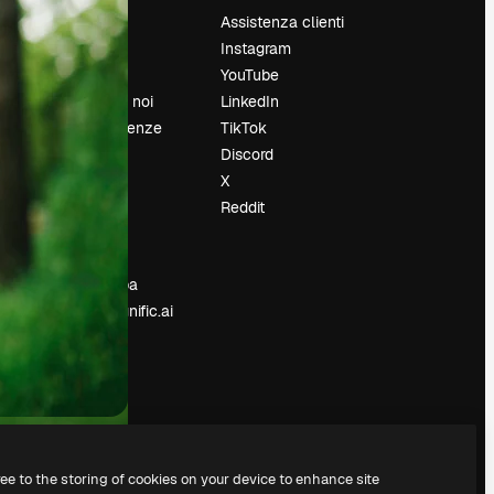
Prezzi
Assistenza clienti
Chi siamo
Instagram
Recensioni
YouTube
Lavora con noi
LinkedIn
Cerca tendenze
TikTok
Blog
Discord
Eventi
X
Slidesgo
Reddit
e
Vendi i tuoi
contenuti
Sala stampa
Cerchi magnific.ai
ree to the storing of cookies on your device to enhance site