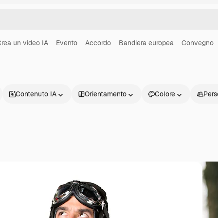
rea un video IA
Evento
Accordo
Bandiera europea
Convegno
Contenuto IA
Orientamento
Colore
Pers
Prodotti
Inizia