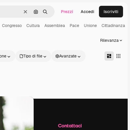
Prezzi
Accedi
Iscriviti
Cancella
Cerca per immagine
Ricerca
Congresso
Cultura
Assemblea
Pace
Unione
Cittadinanza
Rilevanza
one
Tipo di file
Avanzate
Azienda
Contattaci