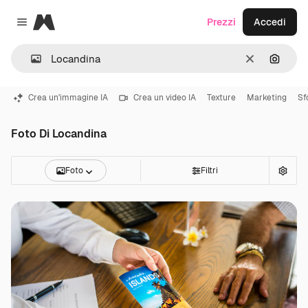
Magnific
Prezzi
Accedi
Close menu
Cancella
Cerca 
Crea un'immagine IA
Crea un video IA
Texture
Marketing
Sf
Foto Di Locandina
Foto
Filtri