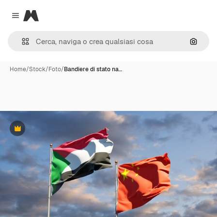
Magnific
Close menu
Cerca 
Home
/
Stock
/
Foto
/
Bandiere di stato na…
Premium