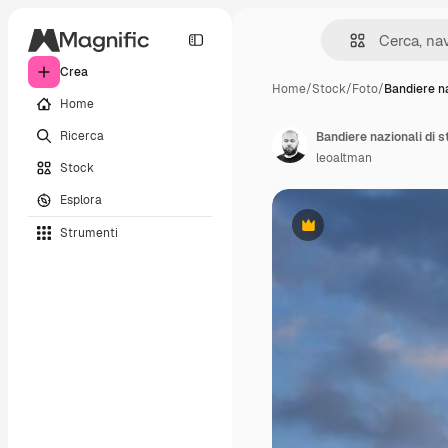
Crea
Home
/
Stock
/
Foto
/
Bandiere na
Home
Ricerca
Bandiere nazionali di s
leoaltman
Stock
Esplora
Strumenti
Premium