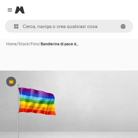
Magnific
Close menu
Cerca 
Home
/
Stock
/
Foto
/
Bandierina di pace d…
Premium