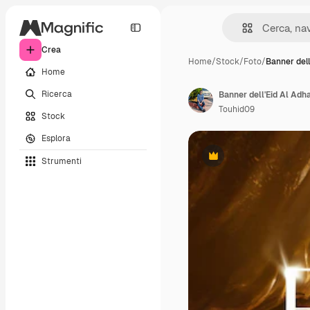
Crea
Home
/
Stock
/
Foto
/
Banner dell
Home
Ricerca
Banner dell'Eid Al Adh
Touhid09
Stock
Esplora
Strumenti
Premium