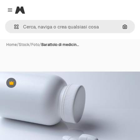
Magnific
Close menu
Cerca 
Home
/
Stock
/
Foto
/
Barattolo di medicin…
Premium