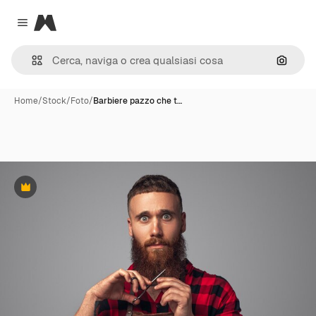
Magnific
Close menu
Cerca 
Home
/
Stock
/
Foto
/
Barbiere pazzo che t…
Premium