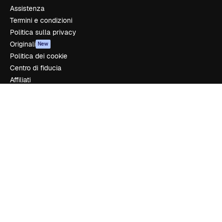
Assistenza
Termini e condizioni
Politica sulla privacy
Originali
New
Politica dei cookie
Centro di fiducia
Affiliati
Aziende
Azienda
Prezzi
Chi siamo
Recensioni
Lavora con noi
Cerca tendenze
Blog
Eventi
Slidesgo