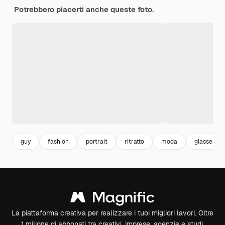
Potrebbero piacerti anche queste foto.
guy
fashion
portrait
ritratto
moda
glasses
La piattaforma creativa per realizzare i tuoi migliori lavori. Oltre
1 milione di abbonati tra creativi, imprese, agenzie e studi.