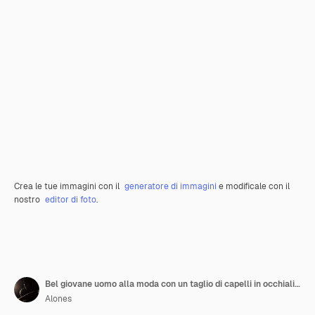
Crea le tue immagini con il
generatore di immagini
e modificale con il
nostro
editor di foto
.
Bel giovane uomo alla moda con un taglio di capelli in occhiali da sole in una giacca di pelle nera e una felpa rosa vicino a un muro di metallo bianco
Alones