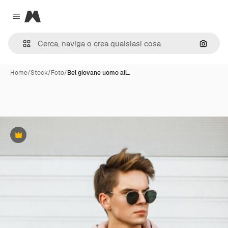
Magnific
Close menu
Cerca 
Home
/
Stock
/
Foto
/
Bel giovane uomo all…
Premium