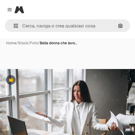
Magnific
Close menu
Cerca 
Home
/
Stock
/
Foto
/
Bella donna che lavo…
Premium