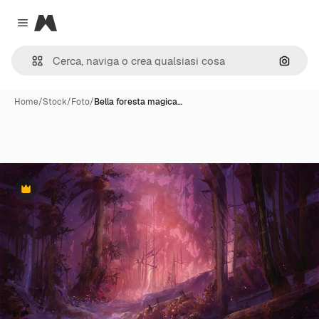
Magnific
Close menu
Cerca 
Home
/
Stock
/
Foto
/
Bella foresta magica…
Premium