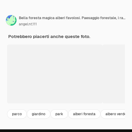
Bella foresta magica alberi favolosi. Paesaggio forestale, i raggi del sole illuminano le foglie e i rami degli alberi. Magica foresta estiva. Illustrazione
angel.nt.111
Potrebbero piacerti anche queste foto.
parco
giardino
park
alberi foresta
albero verde