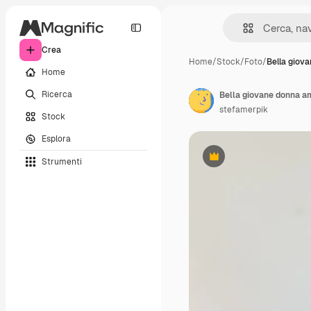
Crea
Home
/
Stock
/
Foto
/
Bella giov
Home
Ricerca
stefamerpik
Stock
Esplora
Strumenti
Premium