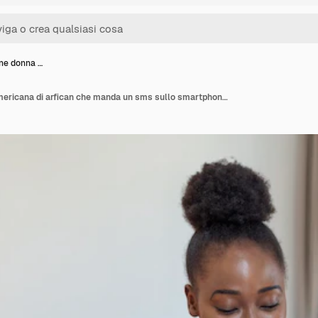
ane donna …
Bella giovane donna americana di arfican che manda un sms sullo smartphone a casa Signora allegra che mangia i fiocchi di mais bevendo il caffè del mattino e guardando il suo telefono cellulare