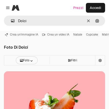
Magnific
Prezzi
Accedi
Close menu
Cancella
Cerca 
Crea un'immagine IA
Crea un video IA
Natale
Cupcake
Matr
Foto Di Dolci
Foto
Filtri