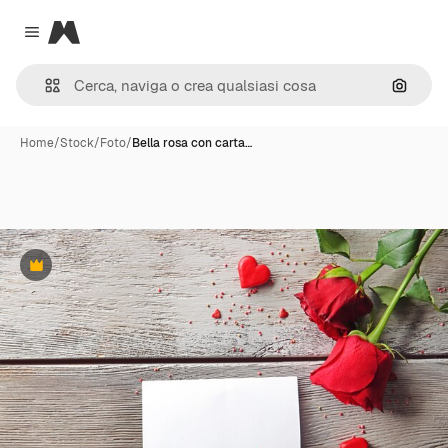
Magnific
Close menu
Cerca 
Home
/
Stock
/
Foto
/
Bella rosa con carta…
Premium