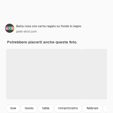
Bella rosa con carta regalo su fondo in legno
pixel-shot.com
Potrebbero piacerti anche queste foto.
love
tavolo
table
romanticismo
febbraio
amo