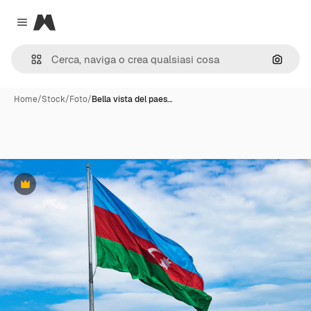
Magnific
Close menu
Cerca 
Home
/
Stock
/
Foto
/
Bella vista del paes…
Premium