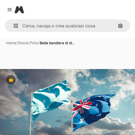
Magnific
Close menu
Cerca 
Home
/
Stock
/
Foto
/
Belle bandiere di st…
Premium