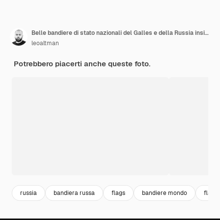
Belle bandiere di stato nazionali del Galles e della Russia insieme sul cielo blu. Grafica 3D
leoaltman
Potrebbero piacerti anche queste foto.
russia
bandiera russa
flags
bandiere mondo
flag