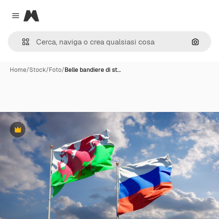
Magnific
Close menu
Cerca 
Home
/
Stock
/
Foto
/
Belle bandiere di st…
Premium