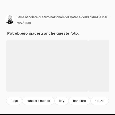
Belle bandiere di stato nazionali del Qatar e dell'Abkhazia insieme
leoaltman
Potrebbero piacerti anche queste foto.
flags
bandiere mondo
flag
bandiere
notizie
b