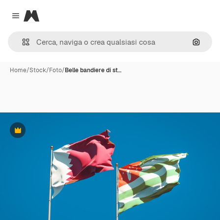
Magnific
Close menu
Cerca 
Home
/
Stock
/
Foto
/
Belle bandiere di st…
Premium