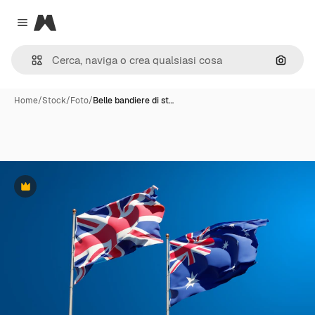
Magnific
Close menu
Cerca 
Home
/
Stock
/
Foto
/
Belle bandiere di st…
Premium