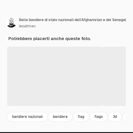
Belle bandiere di stato nazionali dell'Afghanistan e del Senegal
leoaltman
Potrebbero piacerti anche queste foto.
bandiere nazionali
bandiere
flag
flags
3d
cie