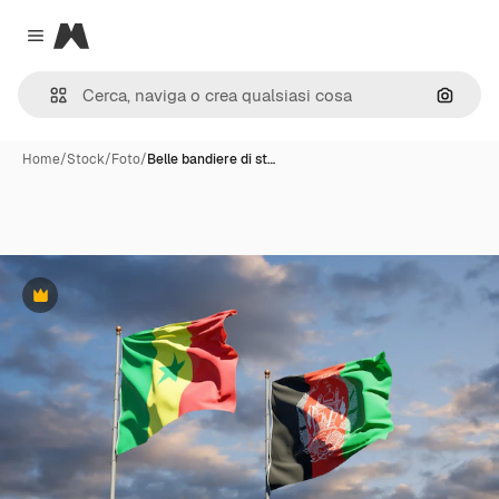
Magnific
Close menu
Cerca 
Home
/
Stock
/
Foto
/
Belle bandiere di st…
Premium