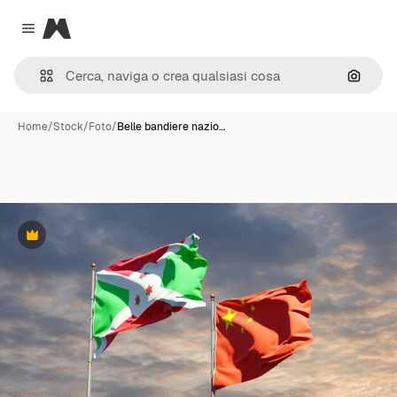
Magnific
Close menu
Cerca 
Home
/
Stock
/
Foto
/
Belle bandiere nazio…
Premium