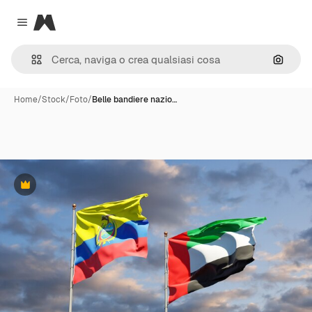
Magnific
Close menu
Cerca 
Home
/
Stock
/
Foto
/
Belle bandiere nazio…
Premium