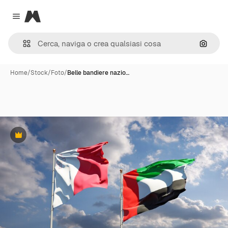
Magnific
Close menu
Cerca 
Home
/
Stock
/
Foto
/
Belle bandiere nazio…
Premium