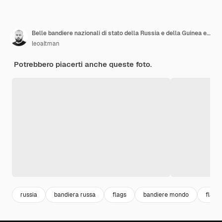
Belle bandiere nazionali di stato della Russia e della Guinea equatoriale insieme sul cielo blu. Grafica 3D
leoaltman
Potrebbero piacerti anche queste foto.
russia
bandiera russa
flags
bandiere mondo
flag