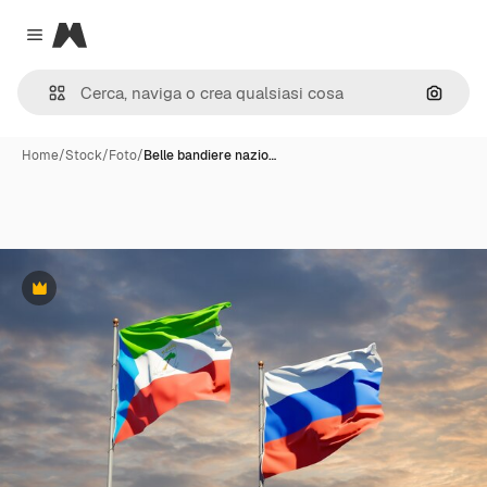
Magnific
Close menu
Cerca 
Home
/
Stock
/
Foto
/
Belle bandiere nazio…
Premium