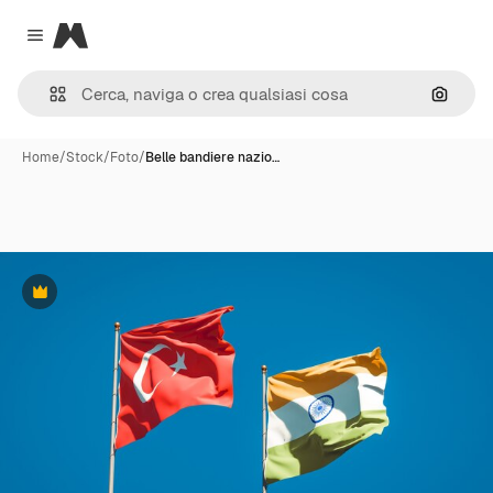
Magnific
Close menu
Cerca 
Home
/
Stock
/
Foto
/
Belle bandiere nazio…
Premium