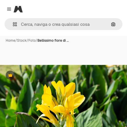
Magnific
Close menu
Cerca 
Home
/
Stock
/
Foto
/
Bellissimo fiore di …
Premium