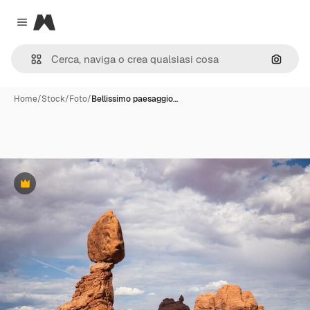
Magnific
Close menu
Cerca 
Home
/
Stock
/
Foto
/
Bellissimo paesaggio…
Premium