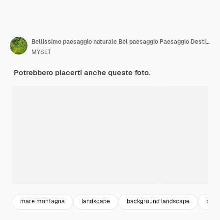
Bellissimo paesaggio naturale Bel paesaggio Paesaggio Destinazione di viaggio Avventura
MYSET
Potrebbero piacerti anche queste foto.
mare montagna
landscape
background landscape
beac