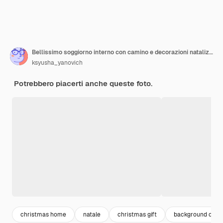
Bellissimo soggiorno interno con camino e decorazioni natalizie albero di Natale
ksyusha_yanovich
Potrebbero piacerti anche queste foto.
christmas home
natale
christmas gift
background chri