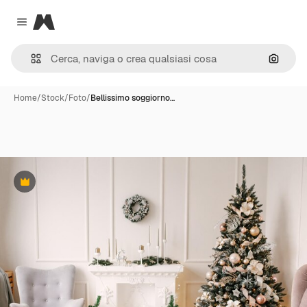
Magnific
Close menu
Cerca 
Home
/
Stock
/
Foto
/
Bellissimo soggiorno…
Premium