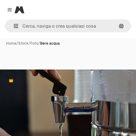
Magnific
Close menu
Cerca 
Home
/
Stock
/
Foto
/
Bere acqua
Premium