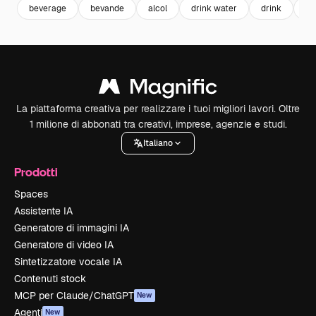
beverage
bevande
alcol
drink water
drink
co
La piattaforma creativa per realizzare i tuoi migliori lavori. Oltre
1 milione di abbonati tra creativi, imprese, agenzie e studi.
Italiano
Prodotti
Spaces
Assistente IA
Generatore di immagini IA
Generatore di video IA
Sintetizzatore vocale IA
Contenuti stock
MCP per Claude/ChatGPT
New
Agenti
New