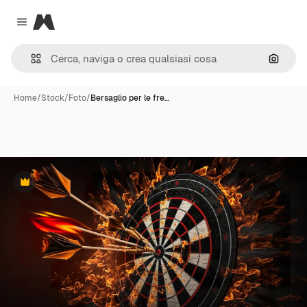
Magnific
Close menu
Cerca 
Home
/
Stock
/
Foto
/
Bersaglio per le fre…
Premium