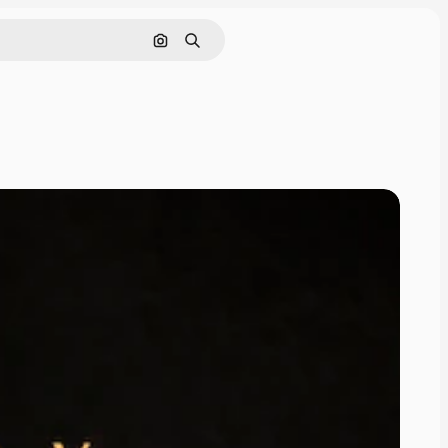
Cerca per immagine
Ricerca