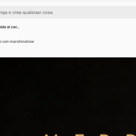
lda al cac…
ao con marshmallow