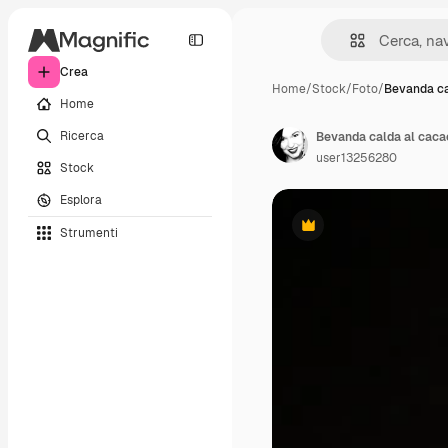
Crea
Home
/
Stock
/
Foto
/
Bevanda ca
Home
Ricerca
Bevanda calda al cac
user13256280
Stock
Esplora
Strumenti
Premium