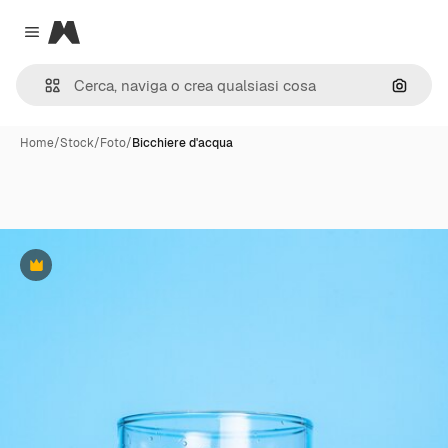
Magnific
Close menu
Cerca 
Home
/
Stock
/
Foto
/
Bicchiere d'acqua
Premium