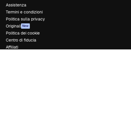
Assistenza
Termini e condizioni
Politica sulla privacy
Originali
New
Politica dei cookie
Centro di fiducia
Affiliati
Aziende
Azienda
Prezzi
Chi siamo
Recensioni
Lavora con noi
Cerca tendenze
Blog
Eventi
Slidesgo