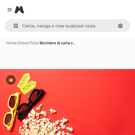
Magnific
Close menu
Cerca 
Home
/
Stock
/
Foto
/
Bicchiere di carta c…
Premium