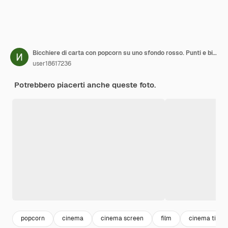
Bicchiere di carta con popcorn su uno sfondo rosso. Punti e biglietti per il cinema
user18617236
Potrebbero piacerti anche queste foto.
popcorn
cinema
cinema screen
film
cinema ticke