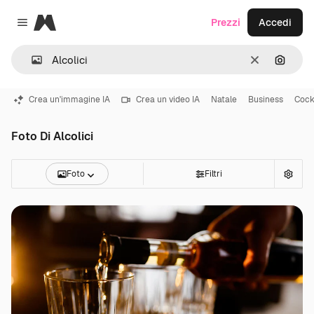
Magnific
Prezzi
Accedi
Close menu
Cancella
Cerca 
Crea un'immagine IA
Crea un video IA
Natale
Business
Cock
Foto Di Alcolici
Foto
Filtri