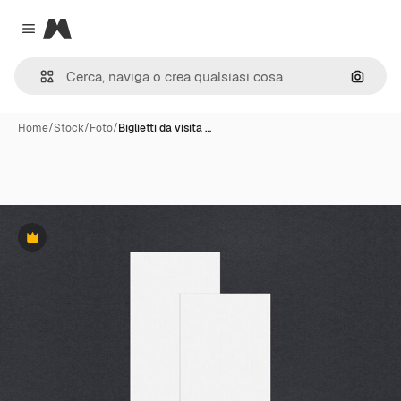
Magnific
Close menu
Cerca 
Home
/
Stock
/
Foto
/
Biglietti da visita …
Premium