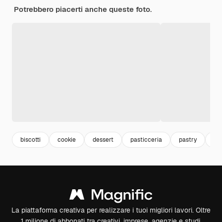
Potrebbero piacerti anche queste foto.
biscotti
cookie
dessert
pasticceria
pastry
dol
La piattaforma creativa per realizzare i tuoi migliori lavori. Oltre
1 milione di abbonati tra creativi, imprese, agenzie e studi.