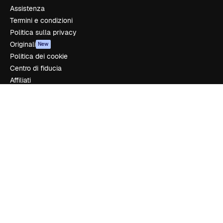
Assistenza
Termini e condizioni
Politica sulla privacy
Originali
New
Politica dei cookie
Centro di fiducia
Affiliati
Aziende
Azienda
Prezzi
Chi siamo
Recensioni
Lavora con noi
Cerca tendenze
Blog
Eventi
Slidesgo