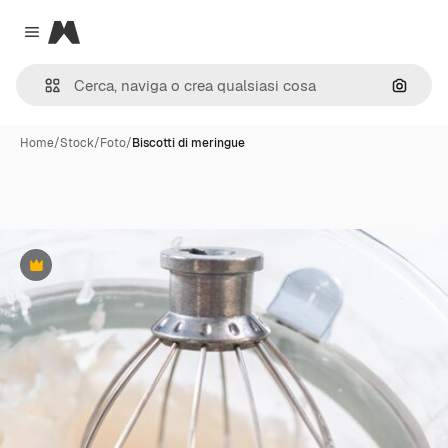
Magnific
Close menu
Cerca 
Home
/
Stock
/
Foto
/
Biscotti di meringue
Premium