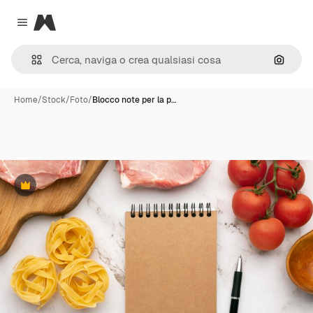
Magnific
Close menu
Cerca 
Home
/
Stock
/
Foto
/
Blocco note per la p…
Premium