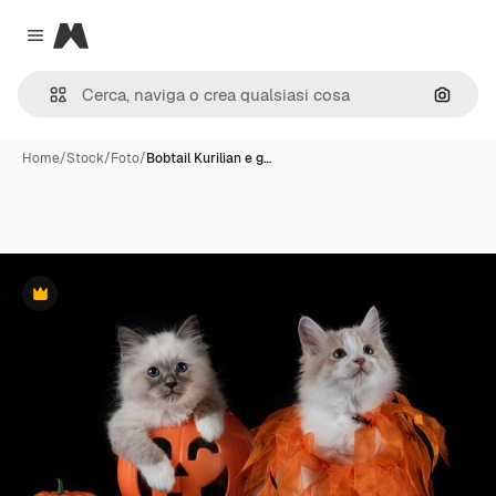
Magnific
Close menu
Cerca 
Home
/
Stock
/
Foto
/
Bobtail Kurilian e g…
Premium