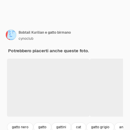
Bobtail Kurilian e gatto birmano
cynoclub
Potrebbero piacerti anche queste foto.
gatto nero
gatto
gattini
cat
gatto grigio
animal