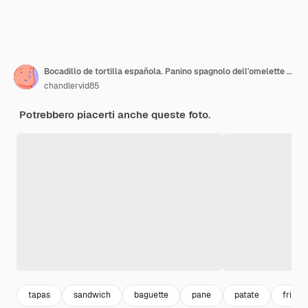
Bocadillo de tortilla española. Panino spagnolo dell'omelette della patata sulla tavola di legno
chandlervid85
Potrebbero piacerti anche queste foto.
tapas
sandwich
baguette
pane
patate
fritto