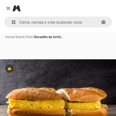
Magnific
Close menu
Cerca 
Home
/
Stock
/
Foto
/
Bocadillo de tortill…
Premium