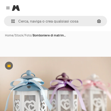
Magnific
Close menu
Cerca 
Home
/
Stock
/
Foto
/
Bomboniere di matrim…
Premium