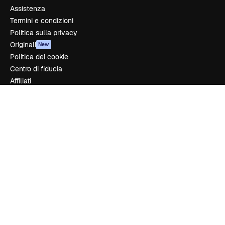
Assistenza
Termini e condizioni
Politica sulla privacy
Originali
New
Politica dei cookie
Centro di fiducia
Affiliati
Aziende
Azienda
Prezzi
Chi siamo
Recensioni
Lavora con noi
Cerca tendenze
Blog
Eventi
Slidesgo