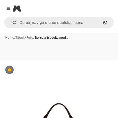
Magnific
Close menu
Cerca 
Home
/
Stock
/
Foto
/
Borsa a tracolla mod…
Premium