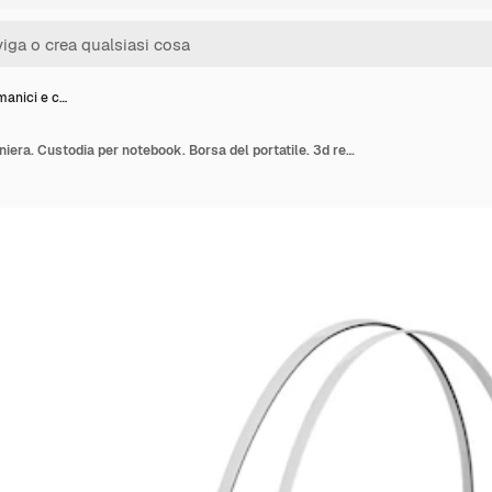
manici e c…
Borsa con manici e cerniera. Custodia per notebook. Borsa del portatile. 3d render illustrazione.