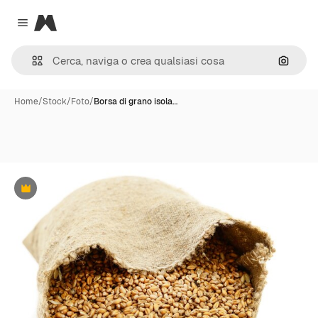
Magnific
Close menu
Cerca 
Home
/
Stock
/
Foto
/
Borsa di grano isola…
Premium