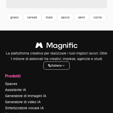
grano
cereali
mais
sacco
semi
corno
s
La piattaforma creativa per realizzare i tuoi migliori lavori. Oltre
1 milione di abbonati tra creativi, imprese, agenzie e studi.
Italiano
Prodotti
Spaces
Assistente IA
Generatore di immagini IA
Generatore di video IA
Sintetizzatore vocale IA