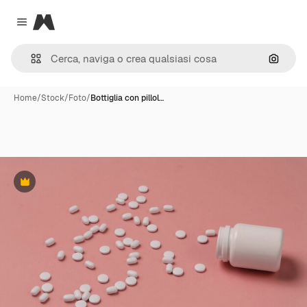
Magnific
Close menu
Cerca 
Home
/
Stock
/
Foto
/
Bottiglia con pillol…
Premium