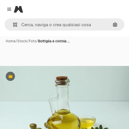
Magnific
Close menu
Cerca 
Home
/
Stock
/
Foto
/
Bottiglia e ciotola …
Premium