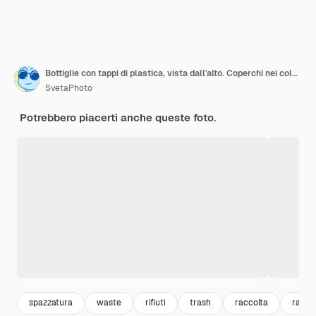
Bottiglie con tappi di plastica, vista dall'alto. Coperchi nei colori della bandiera francese.
SvetaPhoto
Potrebbero piacerti anche queste foto.
spazzatura
waste
rifiuti
trash
raccolta
raccol