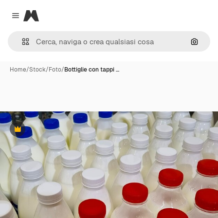
Magnific
Close menu
Cerca 
Home
/
Stock
/
Foto
/
Bottiglie con tappi …
Premium