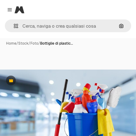
Magnific
Close menu
Cerca 
Home
/
Stock
/
Foto
/
Bottiglie di plastic…
Premium