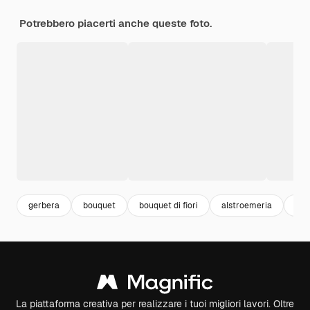
Potrebbero piacerti anche queste foto.
gerbera
bouquet
bouquet di fiori
alstroemeria
fior
La piattaforma creativa per realizzare i tuoi migliori lavori. Oltre