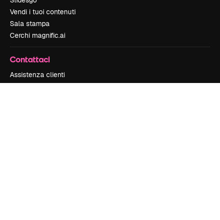
Slidesgo
Vendi i tuoi contenuti
Sala stampa
Cerchi magnific.ai
Contattaci
Assistenza clienti
Instagram
YouTube
LinkedIn
TikTok
Discord
X
Reddit
Copyright © 2010-
2026
Freepik Company S.L.U.
Tutti i diritti riservati
.