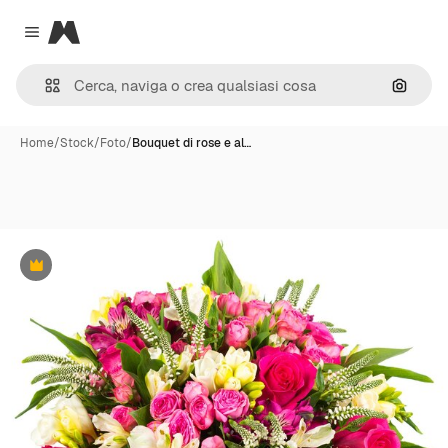
Magnific
Close menu
Cerca 
Home
/
Stock
/
Foto
/
Bouquet di rose e al…
Premium