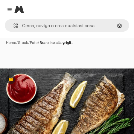
Magnific
Close menu
Cerca 
Home
/
Stock
/
Foto
/
Branzino alla grigli…
Premium